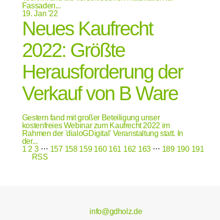
Fassaden...
19.
Jan '22
Neues Kaufrecht
2022: Größte
Herausforderung der
Verkauf von B Ware
Gestern fand mit großer Beteiligung unser
kostenfreies Webinar zum Kaufrecht 2022 im
Rahmen der 'dialoGDigital' Veranstaltung statt. In
der...
1
2
3
⋅⋅⋅
157
158
159
160
161
162
163
⋅⋅⋅
189
190
191
RSS
info@gdholz.de