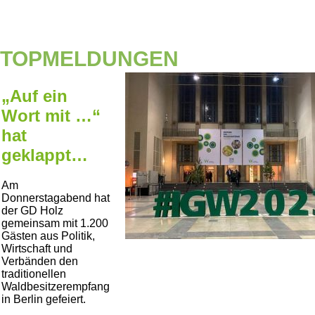
TOPMELDUNGEN
„Auf ein
Wort mit …“
hat
geklappt…
Am
Donnerstagabend hat
der GD Holz
gemeinsam mit 1.200
Gästen aus Politik,
Wirtschaft und
Verbänden den
traditionellen
Waldbesitzerempfang
in Berlin gefeiert.