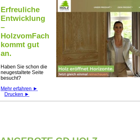
Erfreuliche
Entwicklung
–
HolzvomFach
kommt gut
an.
Haben Sie schon die
neugestaltete Seite
besucht?
Mehr erfahren ►
Drucken ►