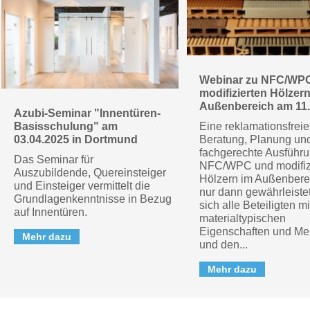
Webinar zu NFC/WP
modifizierten Hölzer
Außenbereich am 11.
Azubi-Seminar "Innentüren-
Basisschulung" am
Eine reklamationsfreie
03.04.2025 in Dortmund
Beratung, Planung un
fachgerechte Ausführu
Das Seminar für
NFC/WPC und modifiz
Auszubildende, Quereinsteiger
Hölzern im Außenbere
und Einsteiger vermittelt die
nur dann gewährleiste
Grundlagenkenntnisse in Bezug
sich alle Beteiligten m
auf Innentüren.
materialtypischen
Eigenschaften und Me
Mehr dazu
und den...
Mehr dazu