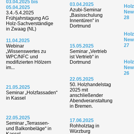
03.04.2025 bis
03.04.2025
Holz
05.04.2025
Azubi-Seminar
News
3.4.-5.4.2025
„Basisschulung
28
Frühjahrstagung AG
Innentüren“ in
Holz-Sachverständige
Dortmund
in Zwaag (NL)
Holz
News
11.04.2025
27
Webinar
15.05.2025
„Wissenswertes zu
Seminar „Vertrieb
WPC/NFC und
ist Vertrieb“ in
Holz
modifizierten Hölzern
Dortmund
im...
News
26
22.05.2025
50. Holzhandelstag
21.05.2025
2025 mit
Seminar „Holzfassaden“
anschließender
in Kassel
Abendveranstaltung
in Bremen.
22.05.2025
17.06.2025
Seminar „Terrassen-
Rohholztag in
und Balkonbeläge“ in
Würzburg
Kassel