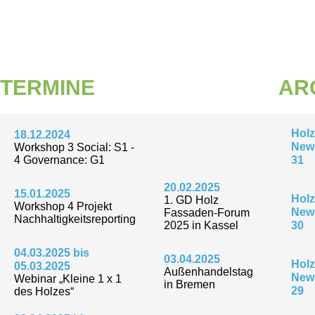
TERMINE
AR
Holz
18.12.2024
News
Workshop 3 Social: S1 -
4 Governance: G1
31
20.02.2025
15.01.2025
Holz
1. GD Holz
Workshop 4 Projekt
News
Fassaden-Forum
Nachhaltigkeitsreporting
2025 in Kassel
30
04.03.2025 bis
03.04.2025
Holz
05.03.2025
Außenhandelstag
News
Webinar „Kleine 1 x 1
in Bremen
29
des Holzes“