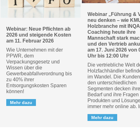
Webinar „Führung & V
neu denken – wie KM
Holzbranche mit INQA
Webinar: Neue Pflichten ab
Coaching heute ihre
2026 und steigende Kosten
Mannschaft stark ma
am 11. Februar 2026
und den Vertrieb anku
Wie Unternehmen mit der
am 17. Juni 2026 von 
PPWR, dem
Uhr bis 12:00 Uhr
Verpackungsgesetz und
Die vertriebliche Welt d
Wissen über die
Holzfachhändler befinde
Gewerbeabfallverordnung bis
im Wandel. Die Kunden
zu 40% ihrer
den unterschiedlichen
Entsorgungskosten Sparen
Segmenten decken ihr
können!
Bedarf und ihre Fragen
Produkten und Lösung
Mehr dazu
immer mehr online ab. In
Mehr dazu