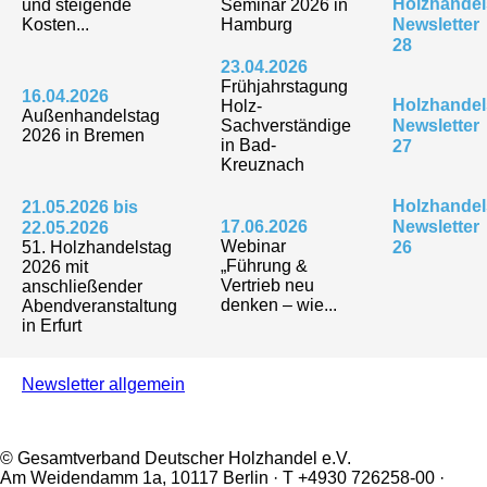
Holzhandel
und steigende
Seminar 2026 in
Kosten...
Hamburg
Newsletter
28
23.04.2026
Frühjahrstagung
16.04.2026
Holzhandel
Holz-
Außenhandelstag
Sachverständige
Newsletter
2026 in Bremen
in Bad-
27
Kreuznach
Holzhandel
21.05.2026 bis
17.06.2026
Newsletter
22.05.2026
Webinar
51. Holzhandelstag
26
„Führung &
2026 mit
Vertrieb neu
anschließender
denken – wie...
Abendveranstaltung
in Erfurt
Newsletter allgemein
© Gesamtverband Deutscher Holzhandel e.V.
Am Weidendamm 1a, 10117 Berlin · T +4930 726258-00 ·