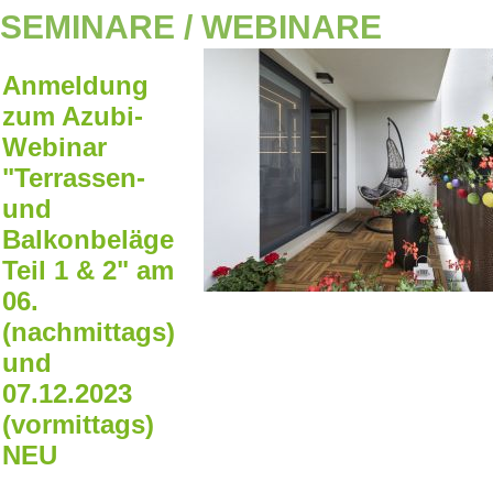
SEMINARE / WEBINARE
Anmeldung
zum Azubi-
Webinar
"Terrassen-
und
Balkonbeläge
Teil 1 & 2" am
06.
(nachmittags)
und
07.12.2023
(vormittags)
NEU