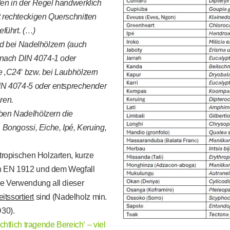
den in der Regel
handwerklich
 rechteckigen Querschnitten
eführt. (…)
nd bei Nadelhölzern (auch
‘ nach DIN 4074-1 oder
e ‚C24‘ bzw. bei Laubhölzern
DIN 4074-5 oder entsprechender
ren.
ben Nadelhölzern die
 Bongossi, Eiche, Ipé, Keruing,
tropischen Holzarten, kurze
en EN 1912 und dem Wegfall
ie Verwendung all dieser
eitssortiert
sind (Nadelholz min.
30).
chtlich tragende Bereich‘ – viel