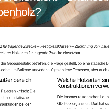
openholz?
z für tragende Zwecke – Festigkeitsklassen – Zuordnung von visue
weiterer Holzarten für tragende Zwecke einsetzbar.
kt die Gebäudestatik betreffen, die Frage gestellt, ob eine statische
es dabei um Balkone und/oder aufgeständerte Terrassen, aber auch z
Außenbereich
Welche Holzarten sin
Konstruktionen verw
Faktoren kritisch: Die
Die Importeure tropischen Lau
d dessen statische
GD Holz organisiert. Dort hat si
chränkungen bei der