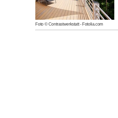
Foto © Contrastwerkstatt - Fotolia.com
Kommentare
Gefällt mir
Christian
07.08.2024 14:29
Warum endet die Baumartentabelle bei M? Ke
und es doch nicht sind. Beispiel Kempas: T
Zerstört mehrfach durch die Zerfließende Gal