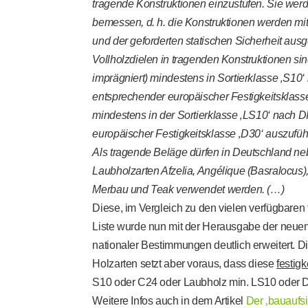
tragende Konstruktionen einzustufen. Sie wer
bemessen, d. h. die Konstruktionen werden mit
und der geforderten statischen Sicherheit ausg
Vollholzdielen in tragenden Konstruktionen si
imprägniert) mindestens in Sortierklasse ‚S10
entsprechender europäischer Festigkeitsklass
mindestens in der Sortierklasse ‚LS10‘ nach 
europäischer Festigkeitsklasse ‚D30‘ auszufüh
Als tragende Beläge dürfen in Deutschland ne
Laubholzarten Afzelia, Angélique (Basralocus),
Merbau und Teak verwendet werden. (…)
Diese, im Vergleich zu den vielen verfügbaren 
Liste wurde nun mit der Herausgabe der neu
nationaler Bestimmungen deutlich erweitert. D
Holzarten setzt aber voraus, dass diese
festigk
S10 oder C24 oder Laubholz min. LS10 oder D
Weitere Infos auch in dem Artikel
Der ‚bauaufsi