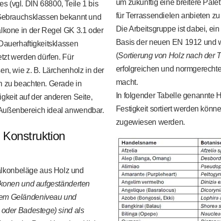
um zukünftig eine breitere Palet
 (vgl. DIN 68800, Teile 1 bis
für Terrassendielen anbieten z
n Gebrauchsklassen bekannt und
Die Arbeitsgruppe ist dabei, ei
alkone in der Regel GK 3.1 oder
Basis der neuen EN 1912 und we
 Dauerhaftigkeitsklassen
(
Sortierung von Holz nach der T
etzt werden dürfen. Für
erfolgreichen und normgerechten
en, wie z. B. Lärchenholz in der
macht.
n zu beachten. Gerade in
In folgender Tabelle genannte H
gkeit auf der anderen Seite,
Festigkeit sortiert werden kön
 Außenbereich ideal anwendbar.
zugewiesen werden.
 Konstruktion
alkonbeläge aus Holz und
konen und aufgeständerten
 dem Geländeniveau und
- oder Badestege) sind als