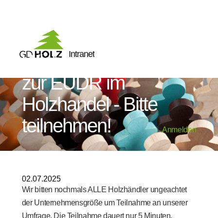
Intranet
Wichtige Umfrage
zur EUDR im
Holzhandel - Bitte
teilnehmen!
Anmelden
02.07.2025
Wir bitten nochmals ALLE Holzhändler ungeachtet
der Unternehmensgröße um Teilnahme an unserer
Umfrage. Die Teilnahme dauert nur 5 Minuten.