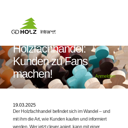
Intranet
Vertrieb 5.0 im
Holzfachhandel:
Kunden zu Fans
machen!
Anmelden
19.03.2025
Der Holzfachhandel befindet sich im Wandel – und
mit ihm die Art, wie Kunden kaufen und informiert
werden. Wer jetzt clever agiert, kann mit einer