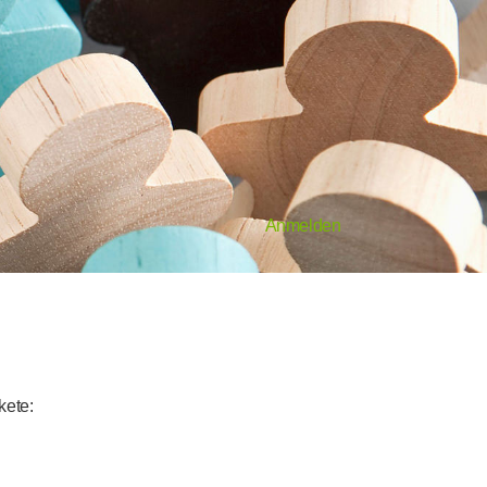
Anmelden
kete: