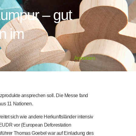
umpur – gut
n im
Anmelden
lzprodukte ansprechen soll. Die Messe fand
aus 11 Nationen.
itet sich wie andere Herkunftsländer intensiv
EUDR vor (European Deforestation
sführer Thomas Goebel war auf Einladung des