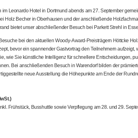
 im Leonardo Hotel in Dortmund abends am 27. September gemeinsc
ei Holz Becher in Oberhausen und der anschließende Holzfachmarkt 
rrand bietet unser abschließender Besuch bei Parkett Strehl in Ess
Besuche bei den aktuellen Woody-Award-Preisträgern Höttcke Hol
zept, bevor ein spannender Gastvortrag den Teilnehmern aufzeigt,
ie, wie Sie künstliche Intelligenz für schnellere Entscheidungen
önnen. Bei anschließenden Besuch in Warendorf bilden der prämie
tiggestellte neue Ausstellung die Höhepunkte am Ende der Rundre
wSt.)
nkl. Frühstück, Busshuttle sowie Verpflegung am 28. und 29. Sep