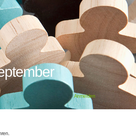
September
Anmelden
hren.