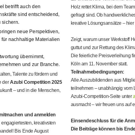
 betrifft auch den
Holz rettet Klima
, bei dem Team
skräfte sind entscheidend,
gefragt sind. Ob handwerklich
 sichern.
kreative Lösungsansätze – hier 
ringen neue Perspektiven,
für nachhaltige Materialien
Zeigt, warum unser Werkstoff Ho
guttut und zur Rettung des Klim
Die feierliche Preisverleihung 
twortung übernimmt,
Köln am 11. November statt.
ternehmen und zur Branche.
Teilnahmebedingungen:
talten, Talente zu fördern und
Alle Auszubildenden aus Mitgl
ie der
Azubi Competition 2025
teilnehmen – unabhängig vom L
Zukunft – und in die Menschen,
Azubi-Competition-Seite unter
ausmacht – wir freuen uns auf 
5 mitmachen und anmelden
Einsendeschluss für die Anme
 engagiertesten, kreativsten
Die Beiträge können bis End
handel! Bis Ende August