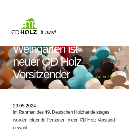
Habisreutinger,
Firma Franz
Intranet
Habisreutinger,
Weingarten ist
neuer GD Holz
Vorsitzender
Anmelden
29.05.2024
Im Rahmen des 49. Deutschen Holzhandelstages
wurden folgende Personen in den GD Holz Vorstand
gewählt: